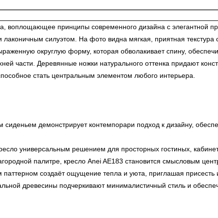
а, воплощающее принципы современного дизайна с элегантной про
и лаконичным силуэтом. На фото видна мягкая, приятная текстура
ыраженную округлую форму, которая обволакивает спину, обеспечи
ней части. Деревянные ножки натурального оттенка придают конст
 способное стать центральным элементом любого интерьера.
им сиденьем демонстрирует контемпорари подход к дизайну, обеспе
есло универсальным решением для просторных гостиных, кабинето
ородной палитре, кресло Anei AE183 становится смысловым центр
м паттерном создаёт ощущение тепла и уюта, приглашая присесть 
льной древесины подчеркивают минималистичный стиль и обеспечи