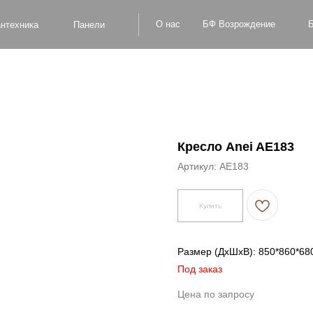
БФ Возрождение
О нас
Блог
Оплат
а
Панели
Кресло Anei AE183
Артикул:
AE183
Купить
Размер (ДxШxВ): 850*860*68
Под заказ
Цена по запросу