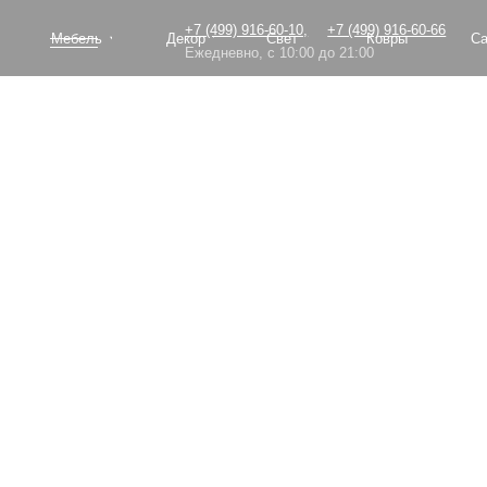
+7 (499) 916-60-10,
+7 (499) 916-60-66
Мебель
Декор
Свет
Ковры
Сантехник
Ежедневно, с 10:00 до 21:00