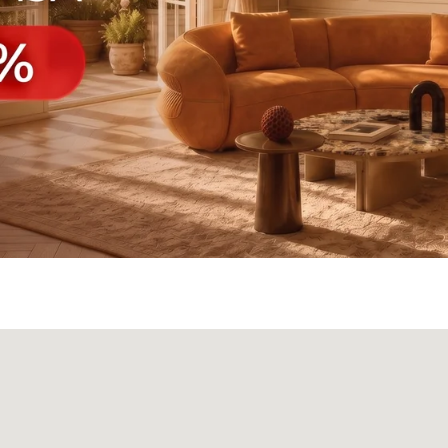
а
Панели
О нас
Блог
Опл
БФ Возрождение