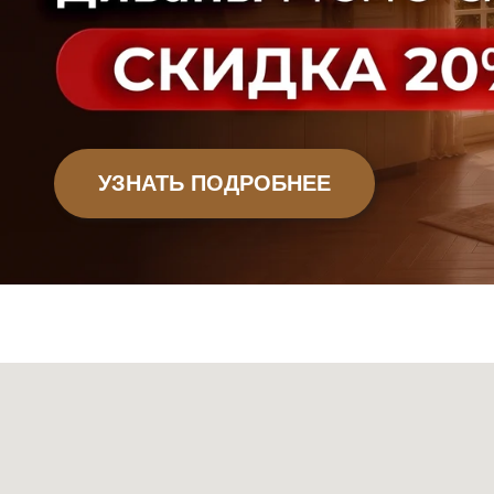
Офисная мебель
Садовая мебель
Мебель
Декор
Ковры
Свет
Сантехник