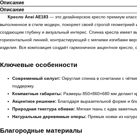
Описание
Описание
Кресло Anei AE183
— это дизайнерское кресло премиум класс
выполненное в стиле модерн, покоряет своей строгой геометрией 
создающим глубину и визуальный интерес. Спинка кресла имеет в
горизонтальной линией, контрастирующей с мягкими изгибами верх
изделия. Вся композиция создаёт гармоничное акцентное кресло,
Ключевые особенности
Современный силуэт:
Округлая спинка в сочетании с чётк
поддержку.
Компактные габариты:
Размеры 850×860×680 мм делают кр
Акцентное решение:
Благодаря выразительной форме и благ
Природная текстура обивки:
Мягкая ткань с едва заметны
Натуральные деревянные опоры:
Прямые ножки из натура
Благородные материалы