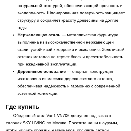
натуральной текстурой, обеспечивающей прочность и
экологичность. Шпонированная поверхность защищает
структуру и сохраняет красоту древесины на долгие
годы.
УЗНАТЬ ПОДРОБНЕЕ
Нержавеющая сталь
— металлическая фурнитура
выполнена из высококачественной нержавеющей
стали, устойчивой к коррозии и окислению. Золотистый
оттенок металла не теряет блеск и презентабельность
при ежедневной эксплуатации.
Деревянное основание
— опорная конструкция
изготовлена из массива дерева светлого оттенка,
обеспечивая надёжность и гармонию с современной
эстетикой коллекции.
Где купить
Обеденный стол Van1 VN706 доступен под заказ в
салонах
SKY LIVING
по Москве. Посетите наши шоурумы,
чтобы изучить образцы материалов, обсудить детали