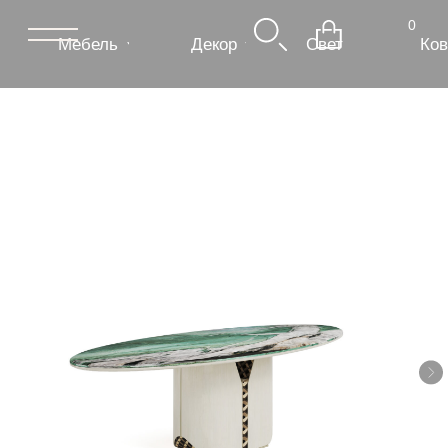
0
Мебель
Декор
Свет
Ковры
Сантехник