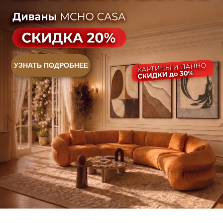
+7 (958) 202-41-41
+7 (499) 916-60-10,
+7 (932) 021-99-97
Sales@skyliving.ru
Telegram и YouTube ограничены на территории РФ
(на основании ФЗ-149 "Об информации")
© 2026 Sky Living
Политика возврата товаров
Политика конфиденциальности